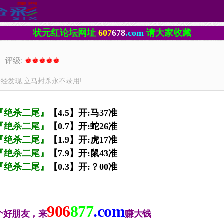
状元红论坛网址
607
678
.com
请大家收藏
 评级:
♚♚♚♚♚
一经发现,立马封杀永不录用!
『绝杀二尾』
【
4
.5
】
开:
马37准
『绝杀二尾』
【
0
.
7
】
开:
蛇26准
『绝杀二尾』
【
1
.
9
】
开:
虎17准
『绝杀二尾』
【
7.
9
】
开:
鼠43准
『绝杀二尾』
【
0.
3
】
开:
？00准
906
877
.com
个好朋友，来
赚大钱