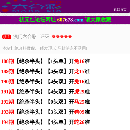
返回首页
状元红论坛网址
607
678
.com
请大家收藏
澳门六合彩 评级:
♚♚♚♚♚
楼主
本站杜绝改料做假,一经发现,立马封杀永不录用!
188期
【绝杀半头】【1
头
单
】开
兔16
准
189期
【绝杀半头】【
4
头双
】开
龙15
准
190期
【绝杀半头】【
4
头双
】开
兔16
准
191期
【绝杀半头】【
4
头双
】开
虎29
准
192期
【绝杀半头】【0
头双
】开
马25
准
193期
【绝杀半头】【3
头双
】开
狗09
准
194期
【绝杀半头】【
4头
单
】开
蛇26
准